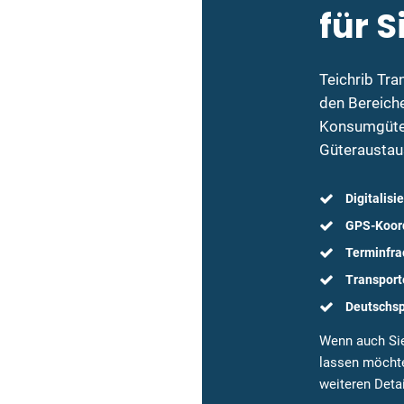
für S
Teichrib Tra
den Bereich
Konsumgüte
Güteraustau
Digitalisi
GPS-Koord
Terminfrac
Transport
Deutschsp
Wenn auch Sie
lassen möchte
weiteren Detai