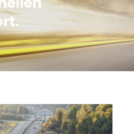
nellen
rt.