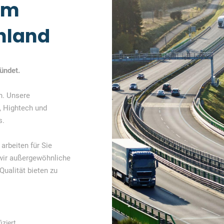
im
hland
ündet.
n. Unsere
, Hightech und
s.
arbeiten für Sie
 wir außergewöhnliche
Qualität bieten zu
iziert